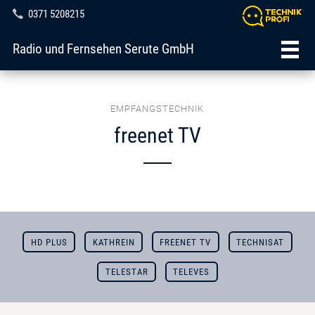
0371 5208215
Radio und Fernsehen Serute GmbH
EMPFANGSTECHNIK
freenet TV
HD PLUS
KATHREIN
FREENET TV
TECHNISAT
TELESTAR
TELEVES