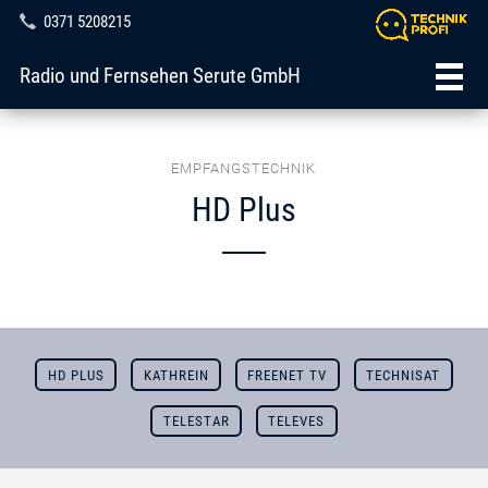
0371 5208215
Radio und Fernsehen Serute GmbH
EMPFANGSTECHNIK
HD Plus
HD PLUS
KATHREIN
FREENET TV
TECHNISAT
TELESTAR
TELEVES