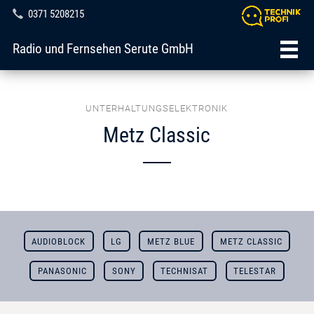
0371 5208215
Radio und Fernsehen Serute GmbH
UNTERHALTUNGSELEKTRONIK
Metz Classic
AUDIOBLOCK
LG
METZ BLUE
METZ CLASSIC
PANASONIC
SONY
TECHNISAT
TELESTAR