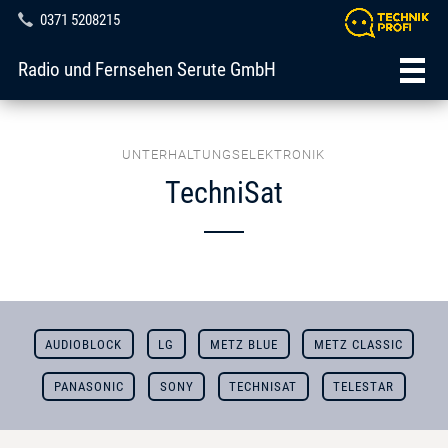
0371 5208215
Radio und Fernsehen Serute GmbH
UNTERHALTUNGSELEKTRONIK
TechniSat
AUDIOBLOCK
LG
METZ BLUE
METZ CLASSIC
PANASONIC
SONY
TECHNISAT
TELESTAR